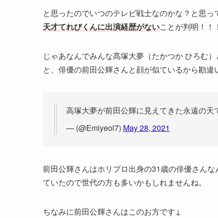
と思ったのでいつのテレビ戦士なのかな？と思っ
天才てれびくんに出演経歴がない
ことが判明！！
じゃあなんでみんな髙塚大夢（たかつか ひろむ
と、俳優の前田公輝さんと顔が似ているから勘違
高塚大夢が前田公輝に見えてきた永遠の天て
— (@Emiyeol7)
May 28, 2021
前田公輝さんはホリプロ出身の31歳の俳優さんなん
ていたので世代の方も多いかもしれませんね。
ちなみに前田公輝さんはこのお方です↓