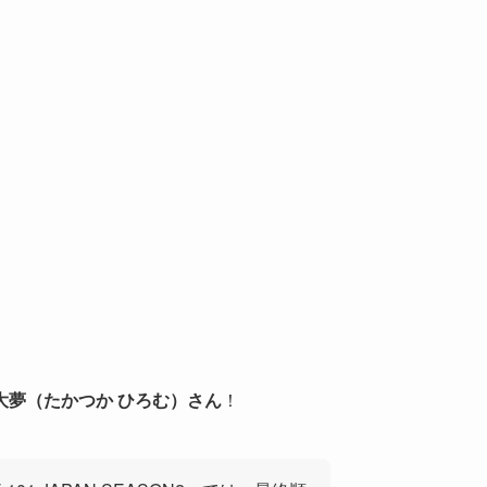
大夢（たかつか ひろむ）さん
！