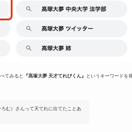
調べてみると
『髙塚大夢 天才てれびくん』
というキーワードを
ひろむ）さんって天てれに出てたことあ