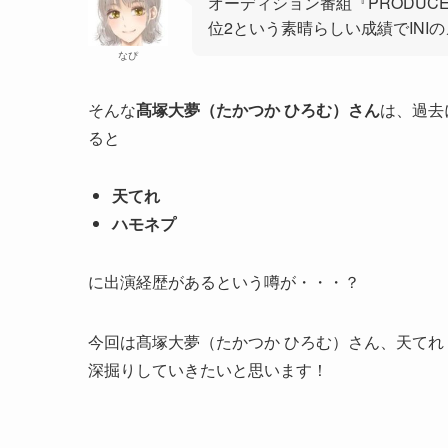
オーディション番組『PRODUCE 1
位2という素晴らしい成績でINI
なぴ
そんな
髙塚大夢（たかつか ひろむ）さん
は、過去
ると
天てれ
ハモネプ
に出演経歴があるという噂が・・・？
今回は髙塚大夢（たかつか ひろむ）さん、天て
深掘りしていきたいと思います！