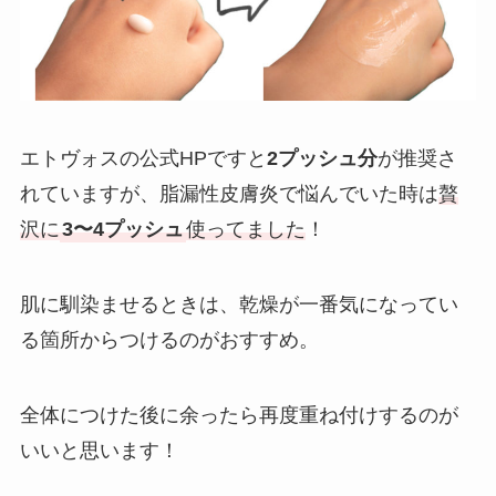
エトヴォスの公式HPですと
2プッシュ分
が推奨さ
れていますが、脂漏性皮膚炎で悩んでいた時は
贅
沢に
3〜4プッシュ
使ってました
！
肌に馴染ませるときは、乾燥が一番気になってい
る箇所からつけるのがおすすめ。
全体につけた後に余ったら再度重ね付けするのが
いいと思います！